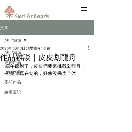
文章
All Posts
2025年6月18日
讀畢需時 1 分鐘
All Posts
作品雜談｜皮皮划龍舟
原創作品
端午節到了，皮皮們要來挑戰划龍舟！ 
二創作品
但是認真在划的，好像沒幾隻？🤔
委託作品
繪圖筆記