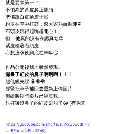
就是要拿第一🚩
不怕高的黃皮爬上龍頭
準備跟白皮搶旗子😆
粉皮在空中打鼓，幫大家熱血助陣🥁
石頭皮玩得超嗨超開心！
但……他真的沒有在認真划😌
紫皮瞪著石頭皮
心想這傢伙到底在幹嘛🙄
作品公開後我才赫然發現...
漏畫了紅皮的鼻子啊啊啊！！！
超低級失誤 🤪🤪🤪
趕緊把鼻子補回去重新上傳圖片
但繪製縮時影片已經沒救……
只好讓沒鼻子的紅皮划船了😭 (有夠笨
https://youtube.com/shorts/s_WXGbGqdnM?
si=RPbrso1cFlUB3aKj