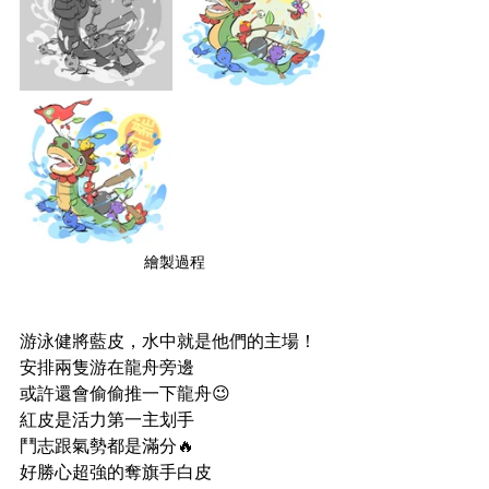
繪製過程
游泳健將藍皮，水中就是他們的主場！
安排兩隻游在龍舟旁邊
或許還會偷偷推一下龍舟😉
紅皮是活力第一主划手
鬥志跟氣勢都是滿分🔥
好勝心超強的奪旗手白皮