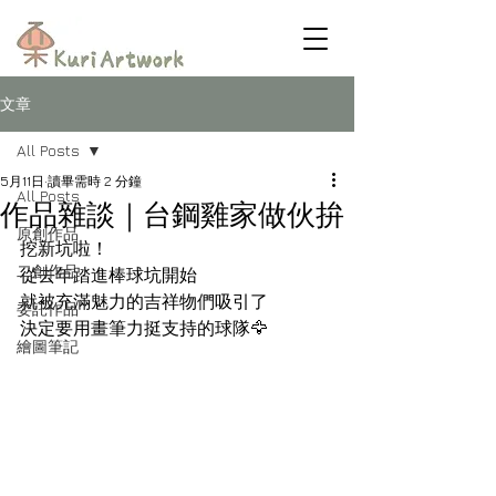
文章
All Posts
5月11日
讀畢需時 2 分鐘
All Posts
作品雜談｜台鋼雞家做伙拚
原創作品
挖新坑啦！
二創作品
從去年踏進棒球坑開始
就被充滿魅力的吉祥物們吸引了
委託作品
決定要用畫筆力挺支持的球隊🦅
繪圖筆記