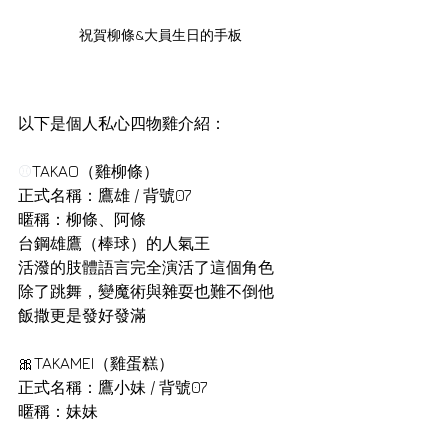
祝賀柳條&大員生日的手板
以下是個人私心四物雞介紹：
⚾
TAKAO（雞柳條）
正式名稱：鷹雄 / 背號07
暱稱：柳條、阿條
台鋼雄鷹（棒球）的人氣王
活潑的肢體語言完全演活了這個角色
除了跳舞，變魔術與雜耍也難不倒他
飯撒更是發好發滿
🎀TAKAMEI（雞蛋糕）
正式名稱：鷹小妹 / 背號07
暱稱：妹妹
柳條和大員的妹妹