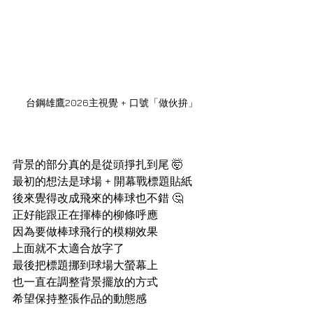
台鋼雄鷹2026主視覺 + 口號「做伙拚」
背景的部分真的是從頭掙扎到尾 🤯
最初的想法是球場 + 開幕戰標題貼紙
後來覺得改成飛來的棒球也不錯 🤔
正好能跟正在揮棒的柳條呼應
因為要做棒球飛行的模糊效果
上面就不太適合放字了
最後把標題挪到球場大螢幕上
也一直在調整背景擺放的方式
希望保持整張作品的動態感