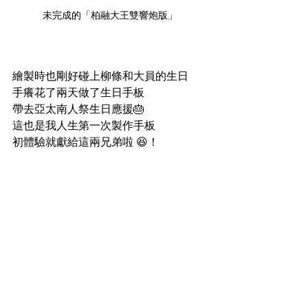
未完成的「柏融大王雙響炮版」
繪製時也剛好碰上柳條和大員的生日
手癢花了兩天做了生日手板
帶去亞太南人祭生日應援🎂
這也是我人生第一次製作手板
初體驗就獻給這兩兄弟啦 😆！