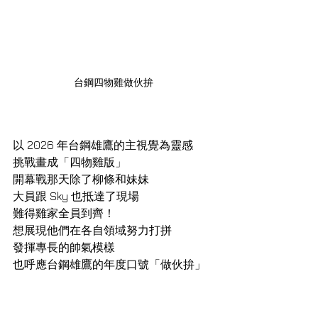
台鋼四物雞做伙拚
以 2026 年台鋼雄鷹的主視覺為靈感
挑戰畫成「四物雞版」
開幕戰那天除了柳條和妹妹
大員跟 Sky 也抵達了現場
難得雞家全員到齊！
想展現他們在各自領域努力打拼
發揮專長的帥氣模樣
也呼應台鋼雄鷹的年度口號「做伙拚」