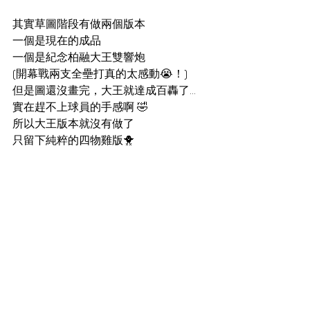
其實草圖階段有做兩個版本
一個是現在的成品
一個是紀念柏融大王雙響炮 
(開幕戰兩支全壘打真的太感動😭！)
但是圖還沒畫完，大王就達成百轟了...
實在趕不上球員的手感啊 🤣
所以大王版本就沒有做了
只留下純粹的四物雞版🐥