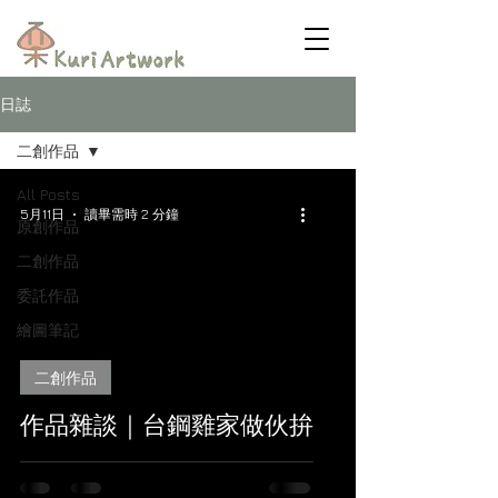
日誌
二創作品
All Posts
5月11日
讀畢需時 2 分鐘
原創作品
二創作品
委託作品
繪圖筆記
二創作品
作品雜談｜台鋼雞家做伙拚