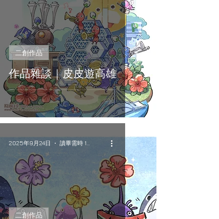
二創作品
作品雜談｜皮皮遊高雄
2025年9月24日
讀畢需時 1 分鐘
二創作品